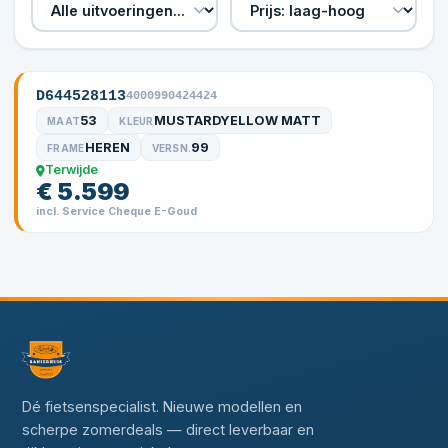
D644528113
4000990424424
53
MUSTARDYELLOW MATT
MAAT
KLEUR
HEREN
99
FRAME
VERSN.
Terwijde
€ 5.599
incl. Service Cheque E-Goud
Dé fietsenspecialist. Nieuwe modellen en
scherpe zomerdeals — direct leverbaar en