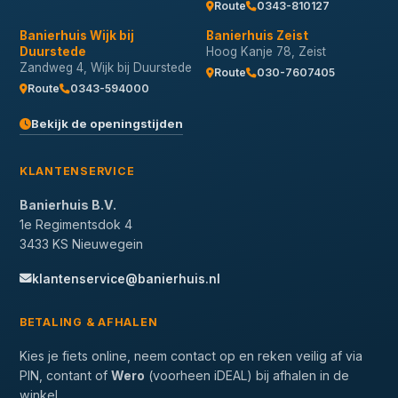
Route
0343-810127
Banierhuis Wijk bij
Banierhuis Zeist
Duurstede
Hoog Kanje 78, Zeist
Zandweg 4, Wijk bij Duurstede
Route
030-7607405
Route
0343-594000
Bekijk de openingstijden
KLANTENSERVICE
Banierhuis B.V.
1e Regimentsdok 4
3433 KS Nieuwegein
klantenservice@banierhuis.nl
BETALING & AFHALEN
Kies je fiets online, neem contact op en reken veilig af via
PIN, contant of
Wero
(voorheen iDEAL) bij afhalen in de
winkel.