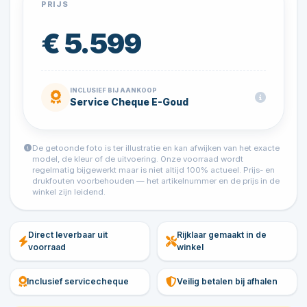
PRIJS
€ 5.599
INCLUSIEF BIJ AANKOOP
Service Cheque E-Goud
De getoonde foto is ter illustratie en kan afwijken van het exacte
model, de kleur of de uitvoering. Onze voorraad wordt
regelmatig bijgewerkt maar is niet altijd 100% actueel. Prijs- en
drukfouten voorbehouden — het artikelnummer en de prijs in de
winkel zijn leidend.
Direct leverbaar uit
Rijklaar gemaakt in de
voorraad
winkel
Inclusief servicecheque
Veilig betalen bij afhalen