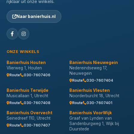
rijklaar uit onze winkels.
Naar banierhuis.nl
ONZE WINKELS
Banierhuis Houten
Banierhuis Nieuwegein
Vlierweg 1, Houten
Nedereindseweg 17,
Nieuwegein
Route
030-7607406
Route
030-7607404
Banierhuis Terwijde
Banierhuis Vleuten
Musicallaan 1, Utrecht
Noorderburcht 18, Utrecht
Route
030-7607408
Route
030-7607401
Banierhuis Overvecht
Banierhuis VoorWijk
Seinedreef 110, Utrecht
Graaf van Lynden van
Sandenburgweg 1, Wijk bij
Route
030-7607407
Duurstede