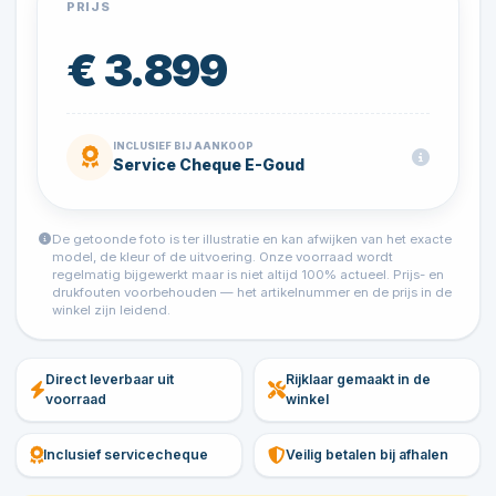
PRIJS
€ 3.899
INCLUSIEF BIJ AANKOOP
Service Cheque E-Goud
De getoonde foto is ter illustratie en kan afwijken van het exacte
model, de kleur of de uitvoering. Onze voorraad wordt
regelmatig bijgewerkt maar is niet altijd 100% actueel. Prijs- en
drukfouten voorbehouden — het artikelnummer en de prijs in de
winkel zijn leidend.
Direct leverbaar uit
Rijklaar gemaakt in de
voorraad
winkel
Inclusief servicecheque
Veilig betalen bij afhalen