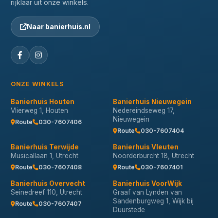
rijklaar uit onze winkels.
Naar banierhuis.nl
ONZE WINKELS
Banierhuis Houten
Banierhuis Nieuwegein
Vlierweg 1, Houten
Nedereindseweg 17,
Nieuwegein
Route
030-7607406
Route
030-7607404
Banierhuis Terwijde
Banierhuis Vleuten
Musicallaan 1, Utrecht
Noorderburcht 18, Utrecht
Route
030-7607408
Route
030-7607401
Banierhuis Overvecht
Banierhuis VoorWijk
Seinedreef 110, Utrecht
Graaf van Lynden van
Sandenburgweg 1, Wijk bij
Route
030-7607407
Duurstede