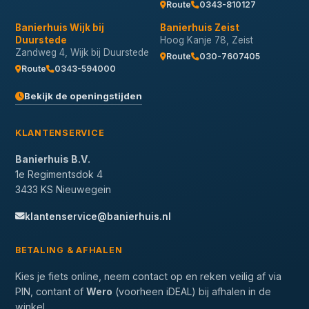
Route
0343-810127
Banierhuis Wijk bij
Banierhuis Zeist
Duurstede
Hoog Kanje 78, Zeist
Zandweg 4, Wijk bij Duurstede
Route
030-7607405
Route
0343-594000
Bekijk de openingstijden
KLANTENSERVICE
Banierhuis B.V.
1e Regimentsdok 4
3433 KS Nieuwegein
klantenservice@banierhuis.nl
BETALING & AFHALEN
Kies je fiets online, neem contact op en reken veilig af via
PIN, contant of
Wero
(voorheen iDEAL) bij afhalen in de
winkel.