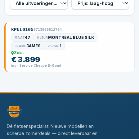
KPUL0105
8713568512794
47
MONTREAL BLUE SILK
MAAT
KLEUR
DAMES
1
FRAME
VERSN.
Zeist
€ 3.899
incl. Service Cheque E-Goud
Dé fietsenspecialist. Nieuwe modellen en
scherpe zomerdeals — direct leverbaar en