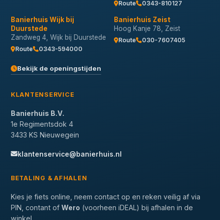
Route
0343-810127
Banierhuis Wijk bij
Banierhuis Zeist
Duurstede
Hoog Kanje 78, Zeist
Zandweg 4, Wijk bij Duurstede
Route
030-7607405
Route
0343-594000
Bekijk de openingstijden
KLANTENSERVICE
Banierhuis B.V.
1e Regimentsdok 4
3433 KS Nieuwegein
klantenservice@banierhuis.nl
BETALING & AFHALEN
Kies je fiets online, neem contact op en reken veilig af via
PIN, contant of
Wero
(voorheen iDEAL) bij afhalen in de
winkel.