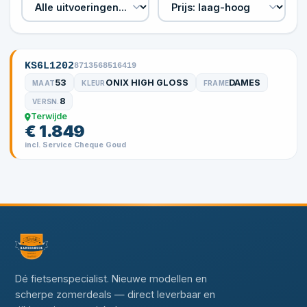
KS6L1202
8713568516419
53
ONIX HIGH GLOSS
DAMES
MAAT
KLEUR
FRAME
8
VERSN.
Terwijde
€ 1.849
incl. Service Cheque Goud
Dé fietsenspecialist. Nieuwe modellen en
scherpe zomerdeals — direct leverbaar en