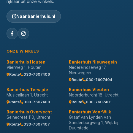
rijklaar uit onze winkels.
Naar banierhuis.nl
ONZE WINKELS
Banierhuis Houten
Banierhuis Nieuwegein
Vlierweg 1, Houten
Nedereindseweg 17,
Nieuwegein
Route
030-7607406
Route
030-7607404
Banierhuis Terwijde
Banierhuis Vleuten
Musicallaan 1, Utrecht
Noorderburcht 18, Utrecht
Route
030-7607408
Route
030-7607401
Banierhuis Overvecht
Banierhuis VoorWijk
Seinedreef 110, Utrecht
Graaf van Lynden van
Sandenburgweg 1, Wijk bij
Route
030-7607407
Duurstede