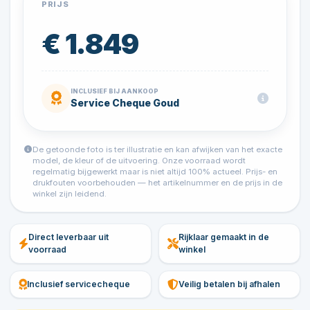
PRIJS
€ 1.849
INCLUSIEF BIJ AANKOOP
Service Cheque Goud
De getoonde foto is ter illustratie en kan afwijken van het exacte
model, de kleur of de uitvoering. Onze voorraad wordt
regelmatig bijgewerkt maar is niet altijd 100% actueel. Prijs- en
drukfouten voorbehouden — het artikelnummer en de prijs in de
winkel zijn leidend.
Direct leverbaar uit
Rijklaar gemaakt in de
voorraad
winkel
Inclusief servicecheque
Veilig betalen bij afhalen