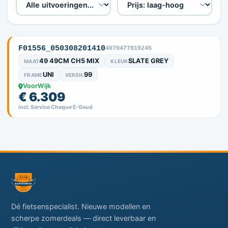
F01556_050308201410
4070477019245
49 49CM CH5 MIX
SLATE GREY
MAAT
KLEUR
UNI
99
FRAME
VERSN.
VoorWijk
€ 6.309
incl. Service Cheque E-Goud
Dé fietsenspecialist. Nieuwe modellen en
scherpe zomerdeals — direct leverbaar en