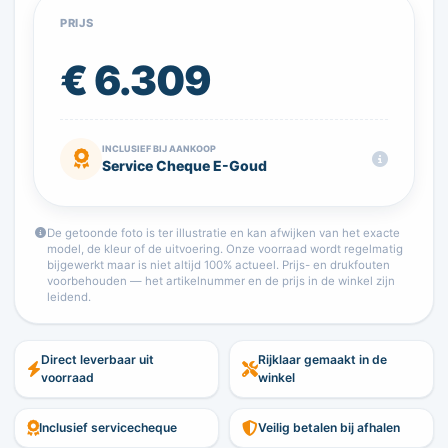
PRIJS
€ 6.309
INCLUSIEF BIJ AANKOOP
Service Cheque E-Goud
De getoonde foto is ter illustratie en kan afwijken van het exacte
model, de kleur of de uitvoering. Onze voorraad wordt regelmatig
bijgewerkt maar is niet altijd 100% actueel. Prijs- en drukfouten
voorbehouden — het artikelnummer en de prijs in de winkel zijn
leidend.
Direct leverbaar uit
Rijklaar gemaakt in de
voorraad
winkel
Inclusief servicecheque
Veilig betalen bij afhalen