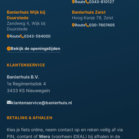
Route
0343-810127
Banierhuis Wijk bij
Banierhuis Zeist
Duurstede
Hoog Kanje 78, Zeist
Zandweg 4, Wijk bij
Route
030-7607405
Duurstede
Route
0343-594000
Bekijk de openingstijden
KLANTENSERVICE
Banierhuis B.V.
1e Regimentsdok 4
3433 KS Nieuwegein
klantenservice@banierhuis.nl
BETALING & AFHALEN
Kies je fiets online, neem contact op en reken veilig af via
PIN, contant of
Wero
(voorheen iDEAL) bij afhalen in de