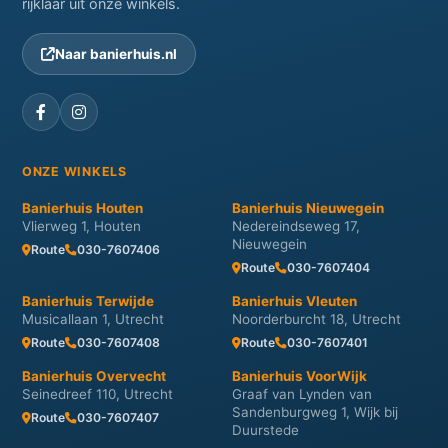
rijklaar uit onze winkels.
Naar banierhuis.nl
ONZE WINKELS
Banierhuis Houten
Banierhuis Nieuwegein
Vlierweg 1, Houten
Nedereindseweg 17,
Nieuwegein
Route
030-7607406
Route
030-7607404
Banierhuis Terwijde
Banierhuis Vleuten
Musicallaan 1, Utrecht
Noorderburcht 18, Utrecht
Route
030-7607408
Route
030-7607401
Banierhuis Overvecht
Banierhuis VoorWijk
Seinedreef 110, Utrecht
Graaf van Lynden van
Sandenburgweg 1, Wijk bij
Route
030-7607407
Duurstede