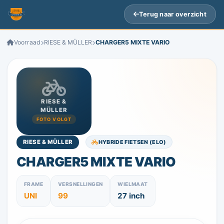
Terug naar overzicht
Voorraad
RIESE & MÜLLER
CHARGER5 MIXTE VARIO
RIESE &
MÜLLER
FOTO VOLGT
HYBRIDE FIETSEN (ELO)
RIESE & MÜLLER
CHARGER5 MIXTE VARIO
FRAME
VERSNELLINGEN
WIELMAAT
UNI
99
27 inch