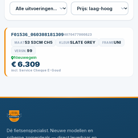
F01536_060308181309
4070477000823
53 53CM CH5
SLATE GREY
UNI
MAAT
KLEUR
FRAME
99
VERSN.
Nieuwegein
€ 6.309
incl. Service Cheque E-Goud
Dé fietsenspecialist. Nieuwe modellen en
scherpe zomerdeals — direct leverbaar en