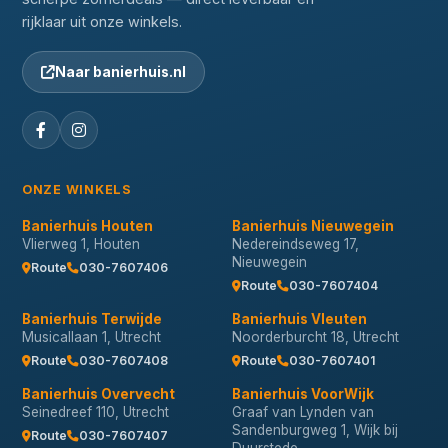
rijklaar uit onze winkels.
Naar banierhuis.nl
ONZE WINKELS
Banierhuis Houten
Banierhuis Nieuwegein
Vlierweg 1, Houten
Nedereindseweg 17,
Nieuwegein
Route
030-7607406
Route
030-7607404
Banierhuis Terwijde
Banierhuis Vleuten
Musicallaan 1, Utrecht
Noorderburcht 18, Utrecht
Route
030-7607408
Route
030-7607401
Banierhuis Overvecht
Banierhuis VoorWijk
Seinedreef 110, Utrecht
Graaf van Lynden van
Sandenburgweg 1, Wijk bij
Route
030-7607407