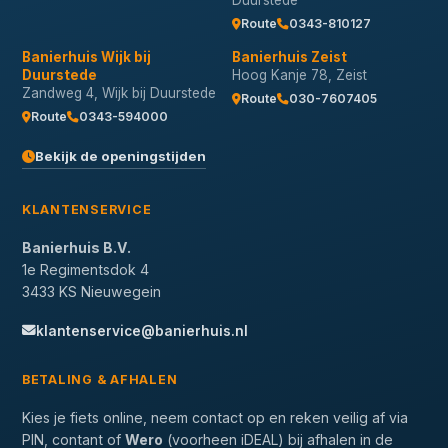
Duurstede
Route
0343-810127
Banierhuis Wijk bij
Banierhuis Zeist
Duurstede
Hoog Kanje 78, Zeist
Zandweg 4, Wijk bij Duurstede
Route
030-7607405
Route
0343-594000
Bekijk de openingstijden
KLANTENSERVICE
Banierhuis B.V.
1e Regimentsdok 4
3433 KS Nieuwegein
klantenservice@banierhuis.nl
BETALING & AFHALEN
Kies je fiets online, neem contact op en reken veilig af via
PIN, contant of
Wero
(voorheen iDEAL) bij afhalen in de