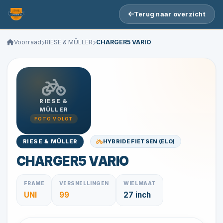
Terug naar overzicht
Voorraad
RIESE & MÜLLER
CHARGER5 VARIO
RIESE &
MÜLLER
FOTO VOLGT
HYBRIDE FIETSEN (ELO)
RIESE & MÜLLER
CHARGER5 VARIO
FRAME
VERSNELLINGEN
WIELMAAT
UNI
99
27 inch