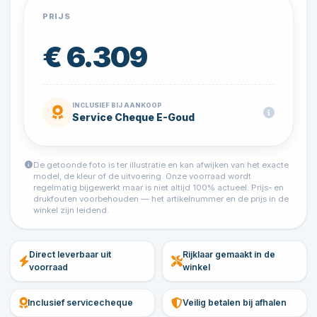
PRIJS
€ 6.309
INCLUSIEF BIJ AANKOOP
Service Cheque E-Goud
De getoonde foto is ter illustratie en kan afwijken van het exacte
model, de kleur of de uitvoering. Onze voorraad wordt
regelmatig bijgewerkt maar is niet altijd 100% actueel. Prijs- en
drukfouten voorbehouden — het artikelnummer en de prijs in de
winkel zijn leidend.
Direct leverbaar uit
Rijklaar gemaakt in de
voorraad
winkel
Inclusief servicecheque
Veilig betalen bij afhalen