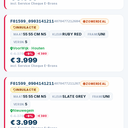
incl. Service Cheque E-Brons
F01599_0903141211
4070477212684
ZOMERDEAL
INRUILACTIE
55 55 CM N5
RUBY RED
UNI
MAAT
KLEUR
FRAME
5
VERSN.
VoorWijk · Houten
€ 4.379
-9%
-€ 380
€ 3.999
incl. Service Cheque E-Brons
F01599_0904141211
4070477211267
ZOMERDEAL
INRUILACTIE
55 55 CM N5
SLATE GREY
UNI
MAAT
KLEUR
FRAME
5
VERSN.
Nieuwegein
€ 4.379
-9%
-€ 380
€ 3.999