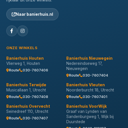
Naar banierhuis.nl
ONZE WINKELS
Banierhuis Houten
Banierhuis Nieuwegein
Vlierweg 1, Houten
Nedereindseweg 17,
Nieuwegein
Route
030-7607406
Route
030-7607404
Banierhuis Terwijde
Banierhuis Vleuten
Musicallaan 1, Utrecht
Noorderburcht 18, Utrecht
Route
030-7607408
Route
030-7607401
Banierhuis Overvecht
Banierhuis VoorWijk
Seinedreef 110, Utrecht
Graaf van Lynden van
Sandenburgweg 1, Wijk bij
Route
030-7607407
Duurstede