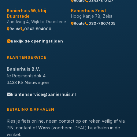
Route
0343-810127
Banierhuis Wijk bij
Banierhuis Zeist
Duurstede
Hoog Kanje 78, Zeist
Zandweg 4, Wijk bij Duurstede
Route
030-7607405
Route
0343-594000
Bekijk de openingstijden
KLANTENSERVICE
Banierhuis B.V.
1e Regimentsdok 4
3433 KS Nieuwegein
klantenservice@banierhuis.nl
BETALING & AFHALEN
Kies je fiets online, neem contact op en reken veilig af via
PIN, contant of
Wero
(voorheen iDEAL) bij afhalen in de
winkel.