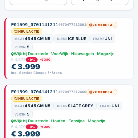
F01599_0701141211
4070477212691
ZOMERDEAL
INRUILACTIE
45 45 CM N5
ICE BLUE
UNI
MAAT
KLEUR
FRAME
5
VERSN.
Wijk bij Duurstede · VoorWijk · Nieuwegein · Magazijn
€ 4.379
-9%
-€ 380
€ 3.999
incl. Service Cheque E-Brons
F01599_0704141211
4070477212660
ZOMERDEAL
INRUILACTIE
45 45 CM N5
SLATE GREY
UNI
MAAT
KLEUR
FRAME
5
VERSN.
Wijk bij Duurstede · Houten · Terwijde · Magazijn
€ 4.379
-9%
-€ 380
€ 3.999