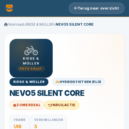
Terug naar overzicht
Voorraad
RIESE & MÜLLER
NEVO5 SILENT CORE
RIESE &
MÜLLER
FOTO VOLGT
HYBRIDE FIETSEN (ELO)
RIESE & MÜLLER
NEVO5 SILENT CORE
ZOMERDEAL
INRUILACTIE
FRAME
VERSNELLINGEN
UNI
5