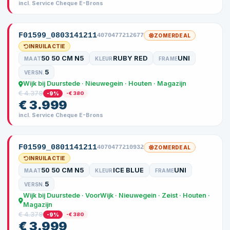
incl. Service Cheque E-Brons
F01599_0803141211
4070477212677
ZOMERDEAL
INRUILACTIE
50 50 CM N5
RUBY RED
UNI
MAAT
KLEUR
FRAME
5
VERSN.
Wijk bij Duurstede · Nieuwegein · Houten · Magazijn
€ 4.379
-9%
-€ 380
€ 3.999
incl. Service Cheque E-Brons
F01599_0801141211
4070477210932
ZOMERDEAL
INRUILACTIE
50 50 CM N5
ICE BLUE
UNI
MAAT
KLEUR
FRAME
5
VERSN.
Wijk bij Duurstede · VoorWijk · Nieuwegein · Zeist · Houten ·
Magazijn
€ 4.379
-9%
-€ 380
€ 3.999