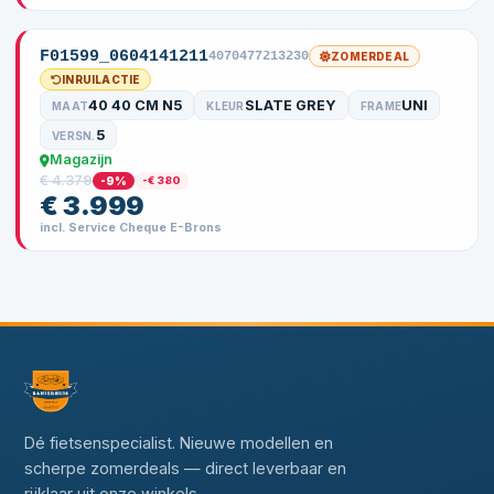
F01599_0604141211
4070477213230
ZOMERDEAL
INRUILACTIE
40 40 CM N5
SLATE GREY
UNI
MAAT
KLEUR
FRAME
5
VERSN.
Magazijn
€ 4.379
-9%
-€ 380
€ 3.999
incl. Service Cheque E-Brons
Dé fietsenspecialist. Nieuwe modellen en
scherpe zomerdeals — direct leverbaar en
rijklaar uit onze winkels.