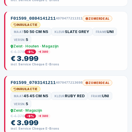
incl. Service Cheque E-Brons
F01599_0804141211
4070477211311
ZOMERDEAL
INRUILACTIE
50 50 CM N5
SLATE GREY
UNI
MAAT
KLEUR
FRAME
5
VERSN.
Zeist · Houten · Magazijn
€ 4.379
-9%
-€ 380
€ 3.999
incl. Service Cheque E-Brons
F01599_0703141211
4070477213698
ZOMERDEAL
INRUILACTIE
45 45 CM N5
RUBY RED
UNI
MAAT
KLEUR
FRAME
5
VERSN.
Zeist · Magazijn
€ 4.379
-9%
-€ 380
€ 3.999
incl. Service Cheque E-Brons