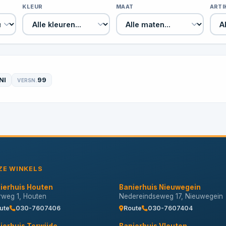
KLEUR
MAAT
ART
NI
99
VERSN.
ZE WINKELS
ierhuis Houten
Banierhuis Nieuwegein
erweg 1, Houten
Nedereindseweg 17, Nieuwegein
ute
030-7607406
Route
030-7607404