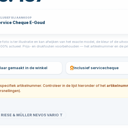
CLUSIEF BIJ AANKOOP
ervice Cheque E-Goud
foto is ter illustratie en kan afwijken van het exacte model, de kleur of de ui
jd 100% actueel. Prijs- en drukfouten voorbehouden — het artikelnummer en de prij
klaar gemaakt in de winkel
Inclusief servicecheque
ecifiek artikelnummer. Controleer in de lijst hieronder of het
artikelnum
rsnellingen).
RIESE & MÜLLER NEVO5 VARIO T