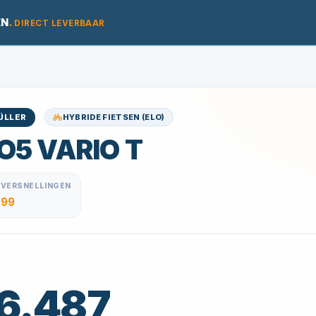
EN
.
DIRECT LEVERBAAR
HYBRIDE FIETSEN (ELO)
ÜLLER
O5 VARIO T
VERSNELLINGEN
99
 6.487