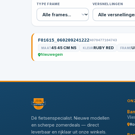
TYPE FRAME
VERSNELLINGEN
F01615_060209241222
4070477104743
45 45 CM N5
RUBY RED
U
MAAT
KLEUR
FRAME
Nieuwegein
ON
Ban
Vli
Dé fietsenspecialist. Nieuwe modellen
Ro
en scherpe zomerdeals — direct
leverbaar en rijklaar uit onze winkels.