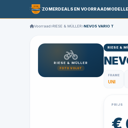
ZOMERDEALS EN VOORRAADMODELL
Voorraad
RIESE & MÜLLER
NEVO5 VARIO T
RIESE & M
NEV
RIESE & MÜLLER
FOTO VOLGT
FRAME
UNI
PRIJS
€