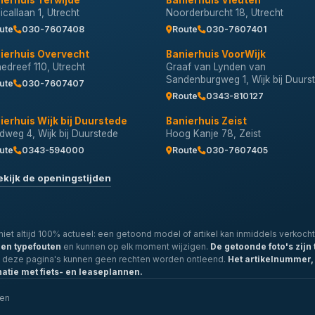
ierhuis Terwijde
Banierhuis Vleuten
callaan 1, Utrecht
Noorderburcht 18, Utrecht
ute
030-7607408
Route
030-7607401
ierhuis Overvecht
Banierhuis VoorWijk
nedreef 110, Utrecht
Graaf van Lynden van
Sandenburgweg 1, Wijk bij Duurs
ute
030-7607407
Route
0343-810127
ierhuis Wijk bij Duurstede
Banierhuis Zeist
dweg 4, Wijk bij Duurstede
Hoog Kanje 78, Zeist
ute
0343-594000
Route
030-7607405
ekijk de openingstijden
iet altijd 100% actueel: een getoond model of artikel kan inmiddels verkocht 
- en typefouten
en kunnen op elk moment wijzigen.
De getoonde foto's zijn 
p deze pagina's kunnen geen rechten worden ontleend.
Het artikelnummer, 
natie met fiets- en leaseplannen.
len