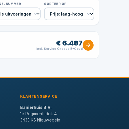
IKELNUMMER
SORTEER OP
€ 6.487
incl. Service Cheque E-Goud
KLANTENSERVICE
Banierhuis B.V.
1e Regimentsdok 4
3433 KS Nieuwegein