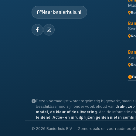
Ban
Musi
Naar banierhuis.nl
Ro
Ban
Sei
Ro
Ban
Zan
Ro
B
Deze voorraadlijst wordt regelmatig bijgewerkt, maar is n
beschikbaarheid zijn onder voorbehoud van
druk-, zet
model, de kleur of de uitvoering.
Aan de informatie o
leidend.
Actie- en inruilprijzen gelden niet in combi
© 2026 Banierhuis B.V. — Zomerdeals en voorraadmodel