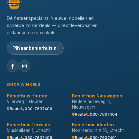
Dé fietsenspecialist. Nieuwe modellen en
scherpe zomerdeals — direct leverbaar en
rijklaar uit onze winkels.
Naar banierhuis.nl
ONZE WINKELS
Banierhuis Houten
Banierhuis Nieuwegein
Vlierweg 1, Houten
Nedereindseweg 17,
Nieuwegein
Route
030-7607406
Route
030-7607404
Banierhuis Terwijde
Banierhuis Vleuten
Musicallaan 1, Utrecht
Noorderburcht 18, Utrecht
Route
030-7607408
Route
030-7607401