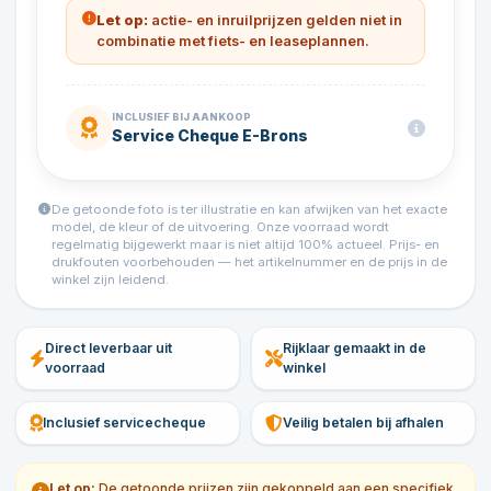
Let op:
actie- en inruilprijzen gelden niet in
combinatie met fiets- en leaseplannen.
INCLUSIEF BIJ AANKOOP
Service Cheque E-Brons
De getoonde foto is ter illustratie en kan afwijken van het exacte
model, de kleur of de uitvoering. Onze voorraad wordt
regelmatig bijgewerkt maar is niet altijd 100% actueel. Prijs- en
drukfouten voorbehouden — het artikelnummer en de prijs in de
winkel zijn leidend.
Direct leverbaar uit
Rijklaar gemaakt in de
voorraad
winkel
Inclusief servicecheque
Veilig betalen bij afhalen
Let op:
De getoonde prijzen zijn gekoppeld aan een specifiek