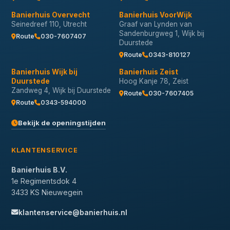
Banierhuis Overvecht
Banierhuis VoorWijk
Seinedreef 110, Utrecht
Graaf van Lynden van
Sandenburgweg 1, Wijk bij
Route
030-7607407
Duurstede
Route
0343-810127
Banierhuis Wijk bij
Banierhuis Zeist
Duurstede
Hoog Kanje 78, Zeist
Zandweg 4, Wijk bij Duurstede
Route
030-7607405
Route
0343-594000
Bekijk de openingstijden
KLANTENSERVICE
Banierhuis B.V.
1e Regimentsdok 4
3433 KS Nieuwegein
klantenservice@banierhuis.nl