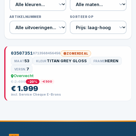
ARTIKELNUMMER
SORTEER OP
03507351
8713568456456
ZOMERDEAL
53
TITAN GREY GLOSS
HEREN
MAAT
KLEUR
FRAME
7
VERSN.
Overvecht
€ 2.499
-20%
-€ 500
€ 1.999
incl. Service Cheque E-Brons