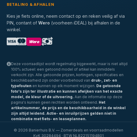
BETALING & AFHALEN
Kies je fiets online, neem contact op en reken veilig af via
PIN, contant of
Wero
(voorheen iDEAL) bij afhalen in de
winkel.
Wero
Deze voorraadlijst wordt regelmatig bijgewerkt, maar is niet altijd
100% actueel: een getoond model of artikel kan inmiddels
verkocht zijn. Alle getoonde prijzen, kortingen, specificaties en
beschikbaarheid zijn onder voorbehoud van
druk-, zet- en
typefouten
en kunnen op elk moment wijzigen.
De getoonde
foto's zijn ter illustratie en kunnen afwijken van het exacte
model, de kleur of de uitvoering.
Aan de informatie op deze
pagina's kunnen geen rechten worden ontleend.
Het
artikelnummer, de prijs en de beschikbaarheid in de winkel
zijn altijd leidend.
Actie- en inruilprijzen gelden niet in
combinatie met fiets- en leaseplannen.
© 2026 Banierhuis B.V. — Zomerdeals en voorraadmodellen
KvK 30284494 · BTW NL822151194B01