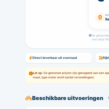
IN
Se
De getoonde f
niet altijd 1
Direct leverbaar uit voorraad
Rijk
Let op:
De getoonde prijzen zijn gekoppeld aan een spec
maat, type motor en/of aantal versnellingen).
Beschikbare uitvoeringen