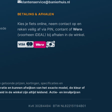
klantenservice@banierhuis.nl
BETALING & AFHALEN
Kies je fiets online, neem contact op en
tede
reken veilig af via PIN, contant of
Wero
(voorheen iDEAL) bij afhalen in de winkel.
Wero
e getoonde prijzen, kortingen, specificaties en
stratie en kunnen afwijken van het exacte model, de kleur of
d in de winkel zijn altijd leidend.
Actie- en inruilprijzen
KvK 30284494 · BTW NL822151194B01