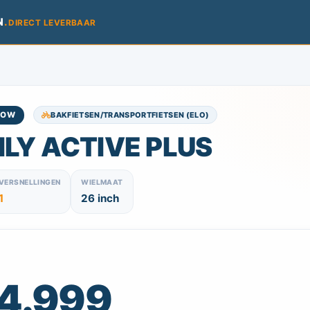
N
.
DIRECT LEVERBAAR
BAKFIETSEN/TRANSPORTFIETSEN (ELO)
ROW
ILY ACTIVE PLUS
VERSNELLINGEN
WIELMAAT
1
26 inch
 4.999