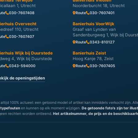
ierhuis Terwijde
Banierhuis Vleuten
icallaan 1, Utrecht
Noorderburcht 18, Utrecht
ute
030-7607408
Route
030-7607401
ierhuis Overvecht
Banierhuis VoorWijk
nedreef 110, Utrecht
Graaf van Lynden van
Sandenburgweg 1, Wijk bij Duurs
ute
030-7607407
Route
0343-810127
ierhuis Wijk bij Duurstede
Banierhuis Zeist
dweg 4, Wijk bij Duurstede
Hoog Kanje 78, Zeist
ute
0343-594000
Route
030-7607405
ekijk de openingstijden
 altijd 100% actueel: een getoond model of artikel kan inmiddels verkocht zijn. All
 typefouten
en kunnen op elk moment wijzigen.
De getoonde foto's zijn ter illu
geen rechten worden ontleend.
Het artikelnummer, de prijs en de beschikbaarhei