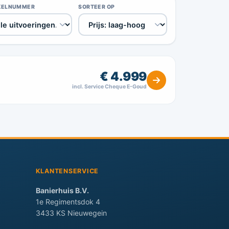
KELNUMMER
SORTEER OP
€ 4.999
incl. Service Cheque E-Goud
KLANTENSERVICE
Banierhuis B.V.
1e Regimentsdok 4
3433 KS Nieuwegein