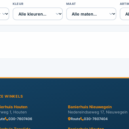
KLEUR
MAAT
ARTI
ZE WINKELS
ierhuis Houten
Banierhuis Nieuwegein
erweg 1, Houten
Nedereindseweg 17, Nieuwegein
ute
030-7607406
Route
030-7607404