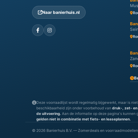
Ban
Mus
Naar banierhuis.nl
Ro
Ban
Sei
Ro
Ban
Zan
Ro
B
Deze voorraadlijst wordt regelmatig bijgewerkt, maar is niet
beschikbaarheid zijn onder voorbehoud van
druk-, zet- en
de uitvoering.
Aan de informatie op deze pagina's kunnen 
gelden niet in combinatie met fiets- en leaseplannen.
© 2026 Banierhuis B.V. — Zomerdeals en voorraadmodellen