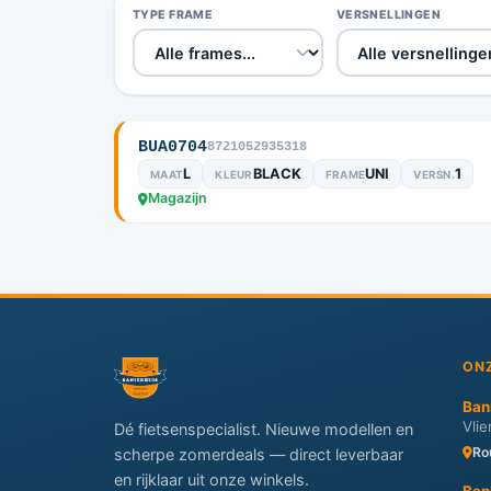
TYPE FRAME
VERSNELLINGEN
BUA0704
8721052935318
L
BLACK
UNI
1
MAAT
KLEUR
FRAME
VERSN.
Magazijn
ON
Ban
Vli
Dé fietsenspecialist. Nieuwe modellen en
Ro
scherpe zomerdeals — direct leverbaar
en rijklaar uit onze winkels.