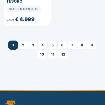
TESORO
STADSFIETSEN (ELO)
€ 4.999
Vanaf
1
2
3
4
5
6
7
8
9
10
11
12