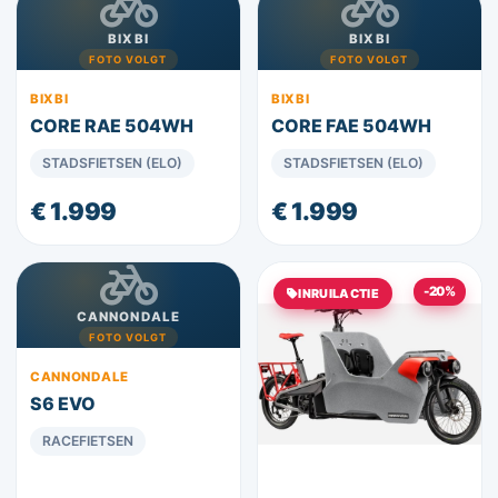
BIXBI
BIXBI
FOTO VOLGT
FOTO VOLGT
BIXBI
BIXBI
CORE RAE 504WH
CORE FAE 504WH
STADSFIETSEN (ELO)
STADSFIETSEN (ELO)
€ 1.999
€ 1.999
-20%
INRUILACTIE
CANNONDALE
FOTO VOLGT
CANNONDALE
S6 EVO
RACEFIETSEN