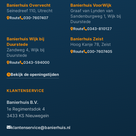
Banierhuis Overvecht
Banierhuis VoorWijk
Seinedreef 110, Utrecht
Graaf van Lynden van
Sandenburgweg 1, Wijk bij
Route
030-7607407
Duurstede
Route
0343-810127
Banierhuis Wijk bij
Banierhuis Zeist
Duurstede
Hoog Kanje 78, Zeist
Zandweg 4, Wijk bij
Route
030-7607405
Duurstede
Route
0343-594000
Bekijk de openingstijden
KLANTENSERVICE
Banierhuis B.V.
1e Regimentsdok 4
3433 KS Nieuwegein
klantenservice@banierhuis.nl