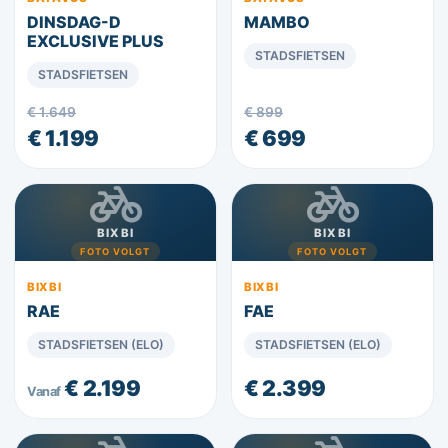
DINSDAG-D
MAMBO
EXCLUSIVE PLUS
STADSFIETSEN
STADSFIETSEN
€ 1.649
€ 899
€ 1.199
€ 699
BIXBI
BIXBI
FOTO VOLGT
FOTO VOLGT
BIXBI
BIXBI
RAE
FAE
STADSFIETSEN (ELO)
STADSFIETSEN (ELO)
€ 2.199
€ 2.399
Vanaf