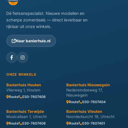
Dé fietsenspecialist. Nieuwe modellen en
scherpe zomerdeals — direct leverbaar en
rijklaar uit onze winkels.
Naar banierhuis.nl
ONZE WINKELS
Banierhuis Houten
Banierhuis Nieuwegein
Vlierweg 1, Houten
Nedereindseweg 17,
Nieuwegein
Route
030-7607406
Route
030-7607404
Banierhuis Terwijde
Banierhuis Vleuten
Musicallaan 1, Utrecht
Noorderburcht 18, Utrecht
Route
030-7607408
Route
030-7607401