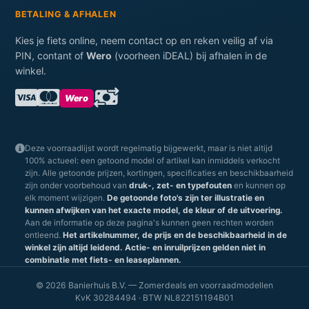
BETALING & AFHALEN
Kies je fiets online, neem contact op en reken veilig af via
PIN, contant of
Wero
(voorheen iDEAL) bij afhalen in de
winkel.
Wero
Deze voorraadlijst wordt regelmatig bijgewerkt, maar is niet altijd
100% actueel: een getoond model of artikel kan inmiddels verkocht
zijn. Alle getoonde prijzen, kortingen, specificaties en beschikbaarheid
zijn onder voorbehoud van
druk-, zet- en typefouten
en kunnen op
elk moment wijzigen.
De getoonde foto's zijn ter illustratie en
kunnen afwijken van het exacte model, de kleur of de uitvoering.
Aan de informatie op deze pagina's kunnen geen rechten worden
ontleend.
Het artikelnummer, de prijs en de beschikbaarheid in de
winkel zijn altijd leidend.
Actie- en inruilprijzen gelden niet in
combinatie met fiets- en leaseplannen.
© 2026 Banierhuis B.V. — Zomerdeals en voorraadmodellen
KvK 30284494 · BTW NL822151194B01