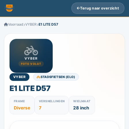
Terug naar overzicht
Voorraad
VYBER
E1 LITE D57
VYBER
FOTO VOLGT
STADSFIETSEN (ELO)
VYBER
E1 LITE D57
FRAME
VERSNELLINGEN
WIELMAAT
Diverse
7
28 inch