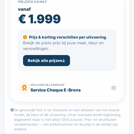
PRIJZEN VANAF
vanaf
€ 1.999
Prijs & korting verschillen per uitvoering.
Bekijk de juiste prijs bij jouw maat, kleur en
versnellingen.
Bekijk alle prijzen
INCLUSIEF BIJ AANKOOP
Service Cheque E-Brons
De getoonde foto is ter illustratie en kan afwijken van het exacte
model, de kleur of de uitvoering. Onze voorraad wordt regelmatig
bijgewerkt maar is niet altijd 100% actueel. Prijs- en drukfouten
voorbehouden — het artikelnummer en de prijs in de winkel zijn
leidend.