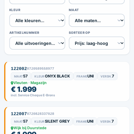
KLEUR
MAAT
ARTIKELNUMMER
SORTEER OP
122002
8720589558977
57
ONYX BLACK
UNI
7
MAAT
KLEUR
FRAME
VERSN.
Vleuten · Magazijn
€ 1.999
incl. Service Cheque E-Brons
122007
8720828337028
57
SILENT GREY
UNI
7
MAAT
KLEUR
FRAME
VERSN.
Wijk bij Duurstede