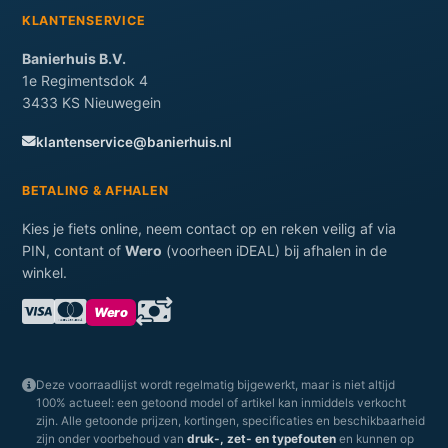
KLANTENSERVICE
Banierhuis B.V.
1e Regimentsdok 4
3433 KS Nieuwegein
klantenservice@banierhuis.nl
BETALING & AFHALEN
Kies je fiets online, neem contact op en reken veilig af via
PIN, contant of
Wero
(voorheen iDEAL) bij afhalen in de
winkel.
Wero
Deze voorraadlijst wordt regelmatig bijgewerkt, maar is niet altijd
100% actueel: een getoond model of artikel kan inmiddels verkocht
zijn. Alle getoonde prijzen, kortingen, specificaties en beschikbaarheid
zijn onder voorbehoud van
druk-, zet- en typefouten
en kunnen op