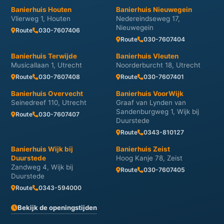
Banierhuis Houten
Banierhuis Nieuwegein
Vlierweg 1, Houten
Nedereindseweg 17,
Nieuwegein
Route
030-7607406
Route
030-7607404
Banierhuis Terwijde
Banierhuis Vleuten
Musicallaan 1, Utrecht
Noorderburcht 18, Utrecht
Route
030-7607408
Route
030-7607401
Banierhuis Overvecht
Banierhuis VoorWijk
Seinedreef 110, Utrecht
Graaf van Lynden van
Sandenburgweg 1, Wijk bij
Route
030-7607407
Duurstede
Route
0343-810127
Banierhuis Wijk bij
Banierhuis Zeist
Duurstede
Hoog Kanje 78, Zeist
Zandweg 4, Wijk bij
Route
030-7607405
Duurstede
Route
0343-594000
Bekijk de openingstijden