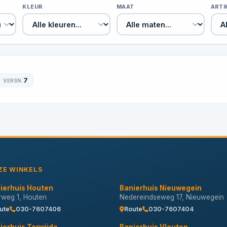
KLEUR
MAAT
ART
7
VERSN.
ZE WINKELS
ierhuis Houten
Banierhuis Nieuwegein
erweg 1, Houten
Nedereindseweg 17, Nieuwegein
ute
030-7607406
Route
030-7607404