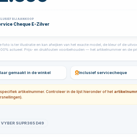
CLUSIEF BIJ AANKOOP
rvice Cheque E-Zilver
foto is ter illustratie en kan afwijken van het exacte model, de kleur of de ui
jd 100% actueel. Prijs- en drukfouten voorbehouden — het artikelnummer en de prij
klaar gemaakt in de winkel
Inclusief servicecheque
ecifiek artikelnummer. Controleer in de lijst hieronder of het
artikelnum
rsnellingen).
VYBER SUPR365 D49