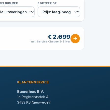
IKELNUMMER
SORTEER OP
€ 2.699
incl. Service Cheque E-Zilver
KLANTENSERVICE
Banierhuis B.V.
1e Regimentsdok 4
3433 KS Nieuwegein