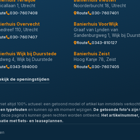
ierhuis Terwijde
Banierhuis Vleuten
callaan 1, Utrecht
Noorderburcht 18, Utrecht
ute
030-7607408
Route
030-7607401
ierhuis Overvecht
Banierhuis VoorWijk
nedreef 110, Utrecht
Graaf van Lynden van
Sandenburgweg 1, Wijk bij Duurs
ute
030-7607407
Route
0343-810127
ierhuis Wijk bij Duurstede
Banierhuis Zeist
dweg 4, Wijk bij Duurstede
Hoog Kanje 78, Zeist
ute
0343-594000
Route
030-7607405
ekijk de openingstijden
iet altijd 100% actueel: een getoond model of artikel kan inmiddels verkocht 
- en typefouten
en kunnen op elk moment wijzigen.
De getoonde foto's zijn 
p deze pagina's kunnen geen rechten worden ontleend.
Het artikelnummer, 
natie met fiets- en leaseplannen.
len