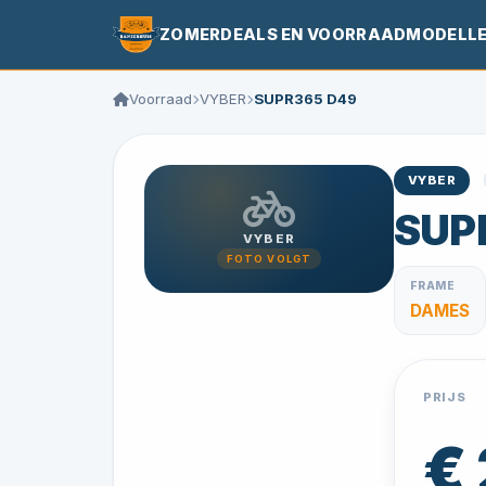
ZOMERDEALS EN VOORRAADMODELL
Voorraad
VYBER
SUPR365 D49
VYBER
SUP
VYBER
FOTO VOLGT
FRAME
DAMES
PRIJS
€