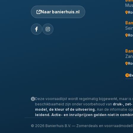
Ban
Musi
Naar banierhuis.nl
Ro
Ban
Sei
Ro
Ban
Zan
Ro
B
Deze voorraadlijst wordt regelmatig bijgewerkt, maar is n
beschikbaarheid zijn onder voorbehoud van
druk-, zet
model, de kleur of de uitvoering.
Aan de informatie o
leidend.
Actie- en inruilprijzen gelden niet in combi
© 2026 Banierhuis B.V. — Zomerdeals en voorraadmodel