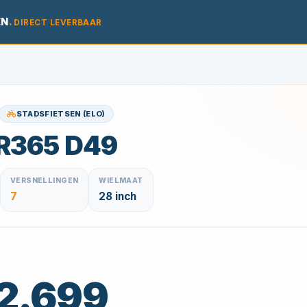
EN
.
DIRECT LEVERBAAR
STADSFIETSEN (ELO)
R365 D49
VERSNELLINGEN
WIELMAAT
7
28 inch
 2.699