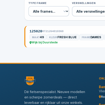
TYPE FRAME
VERSNELLINGEN
125020
8721264010360
49
FRESH BLUE
DAMES
MAAT
KLEUR
FRAME
Wijk bij Duurstede
ON
Ban
Vli
Dé fietsenspecialist. Nieuwe modellen
Ro
en scherpe zomerdeals — direct
leverbaar en rijklaar uit onze winkels.