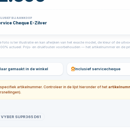
CLUSIEF BIJ AANKOOP
rvice Cheque E-Zilver
foto is ter illustratie en kan afwijken van het exacte model, de kleur of de ui
jd 100% actueel. Prijs- en drukfouten voorbehouden — het artikelnummer en de prij
klaar gemaakt in de winkel
Inclusief servicecheque
ecifiek artikelnummer. Controleer in de lijst hieronder of het
artikelnum
rsnellingen).
VYBER SUPR365 D61