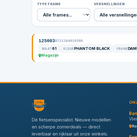
TYPE FRAME
VERSNELLINGEN
125003
8721264010308
61
PHANTOM BLACK
DAM
MAAT
KLEUR
FRAME
Magazijn
ON
Ban
Vli
Dé fietsenspecialist. Nieuwe modellen
Ro
en scherpe zomerdeals — direct
leverbaar en rijklaar uit onze winkels.