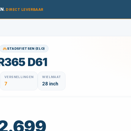
EN
.
DIRECT LEVERBAAR
STADSFIETSEN (ELO)
R365 D61
VERSNELLINGEN
WIELMAAT
7
28 inch
 2.699