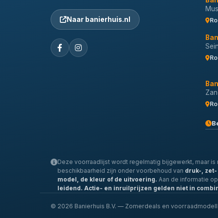
Ban
Musi
Naar banierhuis.nl
Ro
Ban
Sei
Ro
Ban
Zan
Ro
B
Deze voorraadlijst wordt regelmatig bijgewerkt, maar is n
beschikbaarheid zijn onder voorbehoud van
druk-, zet
model, de kleur of de uitvoering.
Aan de informatie o
leidend.
Actie- en inruilprijzen gelden niet in combi
© 2026 Banierhuis B.V. — Zomerdeals en voorraadmodel