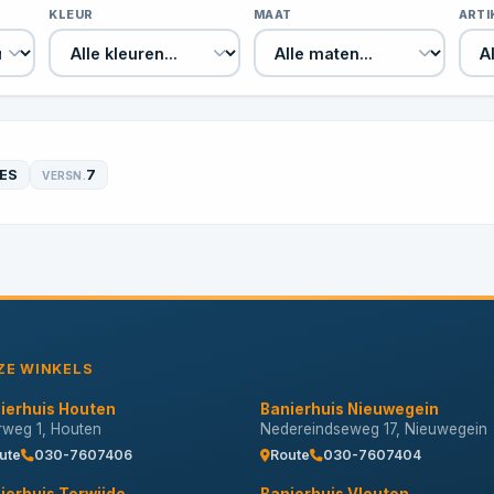
KLEUR
MAAT
ART
ES
7
VERSN.
ZE WINKELS
ierhuis Houten
Banierhuis Nieuwegein
erweg 1, Houten
Nedereindseweg 17, Nieuwegein
ute
030-7607406
Route
030-7607404