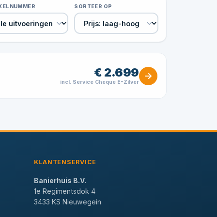
IKELNUMMER
SORTEER OP
€ 2.699
incl. Service Cheque E-Zilver
KLANTENSERVICE
Banierhuis B.V.
1e Regimentsdok 4
3433 KS Nieuwegein