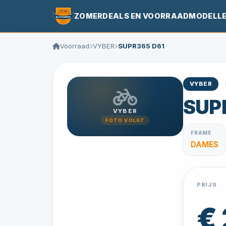
ZOMERDEALS EN VOORRAADMODELL
Voorraad
VYBER
SUPR365 D61
VYBER
SUP
VYBER
FOTO VOLGT
FRAME
DAMES
PRIJS
€