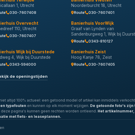
ierhuis Terwijde
Banierhuis Vleuten
callaan 1, Utrecht
Noorderburcht 18, Utrecht
ute
030-7607408
Route
030-7607401
ierhuis Overvecht
Banierhuis VoorWijk
nedreef 110, Utrecht
Graaf van Lynden van
Sandenburgweg 1, Wijk bij Duurs
ute
030-7607407
Route
0343-810127
ierhuis Wijk bij Duurstede
Banierhuis Zeist
dweg 4, Wijk bij Duurstede
Hoog Kanje 78, Zeist
ute
0343-594000
Route
030-7607405
ekijk de openingstijden
iet altijd 100% actueel: een getoond model of artikel kan inmiddels verkocht 
- en typefouten
en kunnen op elk moment wijzigen.
De getoonde foto's zijn 
p deze pagina's kunnen geen rechten worden ontleend.
Het artikelnummer, 
natie met fiets- en leaseplannen.
len